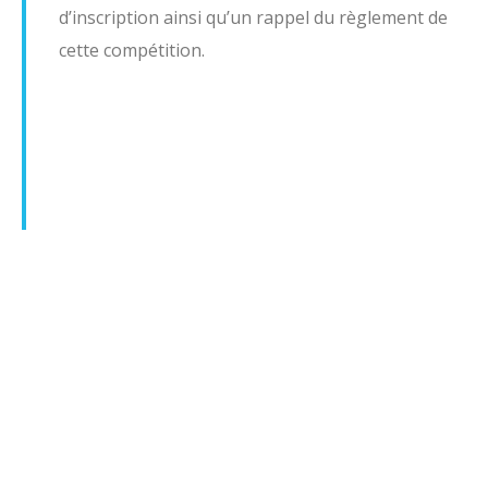
d’inscription ainsi qu’un rappel du règlement de
Juniors
cette compétition.
FJR
Men's
Ladies
Seniors
Réservations
BEgolf
Les Pros
A propos
Histoire