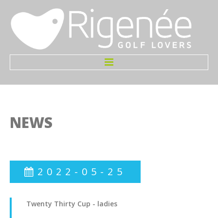
Accueil
Infos
NEWS
Le Terrain
Greenfees
2022-05-25
Tarifs
Initiation Gratuite
Twenty
Thirty
Cup
-
ladies
Welcome Pack