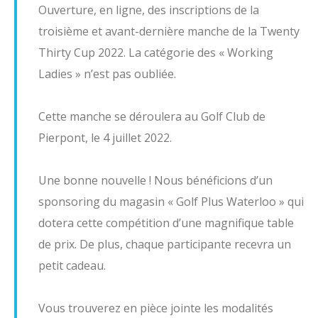
Ouverture, en ligne, des inscriptions de la
Les Pros (RGLA)
troisième et avant-dernière manche de la Twenty
Cours collectifs
Thirty Cup 2022. La catégorie des « Working
Cours collectifs Ladies
Ladies » n’est pas oubliée.
Cours collectifs Seniors
Cette manche se déroulera au Golf Club de
Stages et coaching days 2026
Pierpont, le 4 juillet 2022.
L'Art Des Sens
Une bonne nouvelle ! Nous bénéficions d’un
L'Académie
sponsoring du magasin « Golf Plus Waterloo » qui
Partenaires
dotera cette compétition d’une magnifique table
Documents Utiles
de prix. De plus, chaque participante recevra un
petit cadeau.
News
Sections
Vous trouverez en pièce jointe les modalités