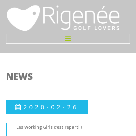
Accueil
Infos
NEWS
Le Terrain
Greenfees
2020-02-26
Tarifs
Initiation Gratuite
Les
Working
Girls
c'est
reparti
!
Welcome Pack