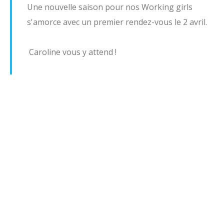
Une nouvelle saison pour nos Working girls
Les Pros (RGLA)
s'amorce avec un premier rendez-vous le 2 avril.
Cours collectifs
Cours collectifs Ladies
Caroline vous y attend !
Cours collectifs Seniors
Stages et coaching days 2026
L'Art Des Sens
L'Académie
Partenaires
Documents Utiles
News
Sections