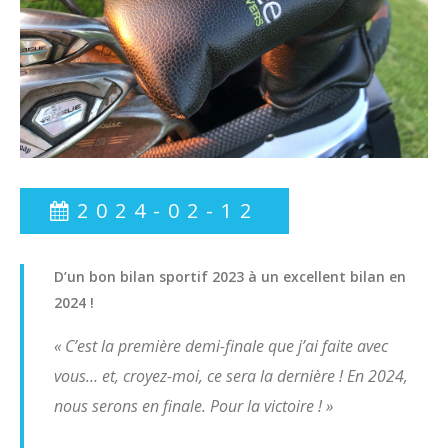
Les Pros (RGLA)
Cours collectifs
Cours collectifs Ladies
Cours collectifs Seniors
Stages et coaching days 2026
2024-02-12
L'Art Des Sens
L'Académie
D’un
bon
bilan
sportif
2023
à
un
excellent
bilan
en
Partenaires
2024
!
Documents Utiles
« C’est la première demi-finale que j’ai faite avec
vous… et, croyez-moi, ce sera la dernière ! En 2024,
News
nous serons en finale. Pour la victoire ! »
Sections