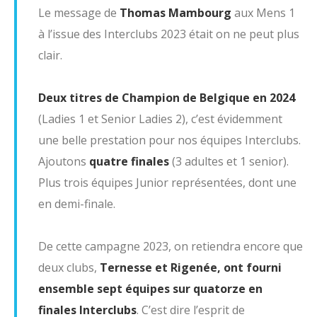
Le message de
Thomas Mambourg
aux Mens 1
Juniors
à l’issue des Interclubs 2023 était on ne peut plus
FJR
clair.
Men's
Deux titres de Champion de Belgique en 2024
Ladies
(Ladies 1 et Senior Ladies 2), c’est évidemment
Seniors
une belle prestation pour nos équipes Interclubs.
Réservations
Ajoutons
quatre finales
(3 adultes et 1 senior).
Plus trois équipes Junior représentées, dont une
BEgolf
en demi-finale.
Les Pros
De cette campagne 2023, on retiendra encore que
A propos
deux clubs,
Ternesse et Rigenée, ont fourni
ensemble sept équipes sur quatorze en
Histoire
finales Interclubs
. C’est dire l’esprit de