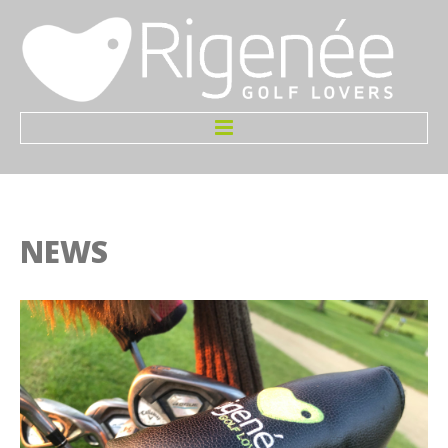
Accueil
Infos
NEWS
Le Terrain
Greenfees
Tarifs
Initiation Gratuite
Welcome Pack