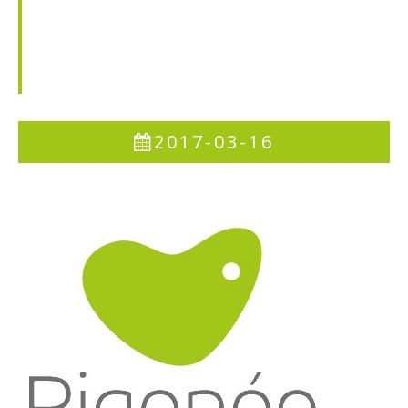
Les Pros (RGLA)
Cours collectifs
Cours collectifs Ladies
Cours collectifs Seniors
2017-03-16
Stages et coaching days 2026
L'Art Des Sens
L'Académie
Partenaires
Documents Utiles
News
Sections