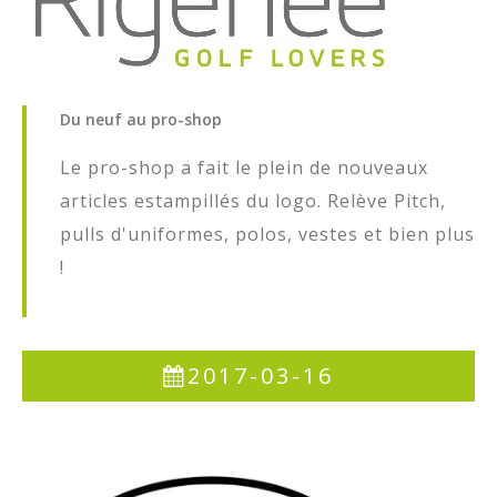
Juniors
FJR
Men's
Du
neuf
au
pro-shop
Ladies
Le pro-shop a fait le plein de nouveaux
Seniors
articles estampillés du logo. Relève Pitch,
pulls d'uniformes, polos, vestes et bien plus
Réservations
!
BEgolf
Les Pros
2017-03-16
A propos
Histoire