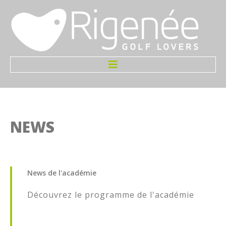
Accueil
Infos
NEWS
Le Terrain
Greenfees
News
de
l'académie
Tarifs
Découvrez le programme de l'académie
Initiation Gratuite
Welcome Pack